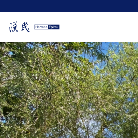
跳
至
内
容