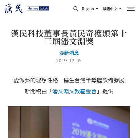
跳
Region
繁體中文
至
主
漢民科技董事長黃民奇獲頒第十
要
三屆潘文淵獎
內
容
最新消息
2019-12-05
愛做夢的理想性格 催生台灣半導體設備發展
新聞稿由「
潘文淵文教基金會
」提供